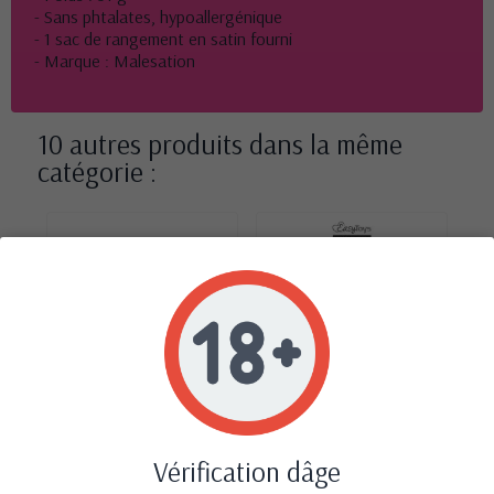
- Sans phtalates, hypoallergénique
- 1 sac de rangement en satin fourni
- Marque : Malesation
10 autres produits dans la même
catégorie :
‹
›
Vérification dâge