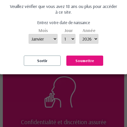
Lubrifiant Fist extreme
Pinces à tétons
Veuillez vérifier que vous avez 18 ans ou plus pour accéder
500ml
vibrantes - Easytoys...
à ce site.
37,95 €
44,95 €
Entrez votre date de naissance
Avis (0)
Mois
Jour
Année
Aucun avis n'a été publié pour le moment.
Sortir
Soumettre
Confidentialité et discrétion assurée