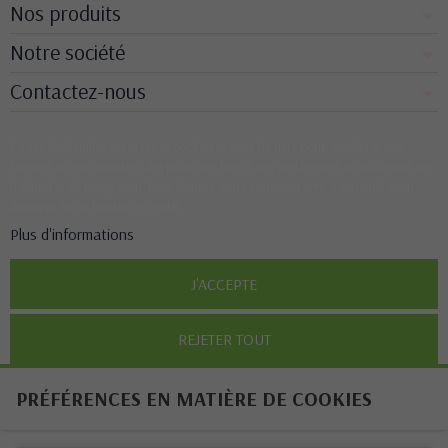
Nos produits
Notre société
Contactez-nous
Ce site Web utilise ses propres cookies et ceux de tiers pour améliorer nos
services et vous montrer des publicités liées à vos préférences en analysant vos
habitudes de navigation. Pour donner votre consentement à son utilisation,
appuyez sur le bouton Accepter.
Plus d'informations
J'ACCEPTE
REJETER TOUT
PRÉFÉRENCES EN MATIÈRE DE COOKIES