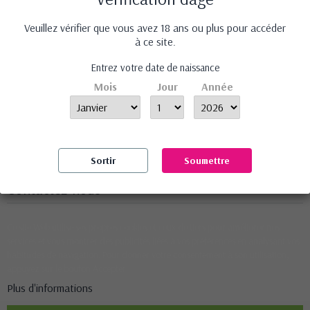
Veuillez vérifier que vous avez 18 ans ou plus pour accéder
à ce site.
lecoinduplaisir.fr vous propose des produits érotiques sélectionnés avec soin
Entrez votre date de naissance
pour leur efficacité et leur qualité à des prix abordables.
Mois
Jour
Année
Informations
Nos produits
Notre société
Sortir
Soumettre
Contactez-nous
Ce site Web utilise ses propres cookies et ceux de tiers pour améliorer nos
services et vous montrer des publicités liées à vos préférences en analysant vos
habitudes de navigation. Pour donner votre consentement à son utilisation,
appuyez sur le bouton Accepter.
Plus d'informations