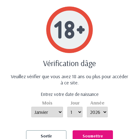
- Compatible avec tous les lubrifiants
- Marque :
EasyToys Fetish Collection
Avis (0)
Aucun avis n'a été publié pour le moment.
Vérification dâge
Veuillez vérifier que vous avez 18 ans ou plus pour accéder
à ce site.
Entrez votre date de naissance
Mois
Jour
Année
Confidentialité et discrétion assurée
Sortir
Soumettre