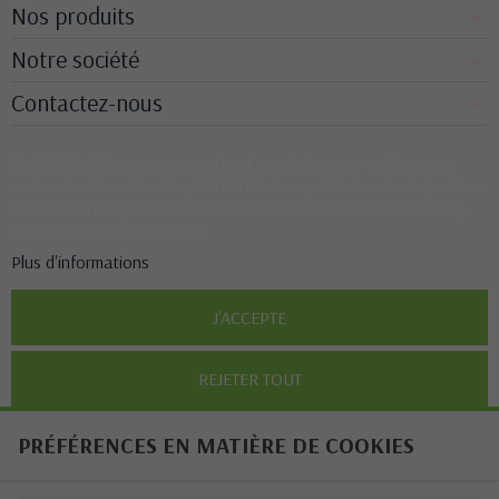
Nos produits
Notre société
Contactez-nous
Ce site Web utilise ses propres cookies et ceux de tiers pour améliorer nos
services et vous montrer des publicités liées à vos préférences en analysant vos
habitudes de navigation. Pour donner votre consentement à son utilisation,
appuyez sur le bouton Accepter.
Plus d'informations
J'ACCEPTE
REJETER TOUT
PRÉFÉRENCES EN MATIÈRE DE COOKIES