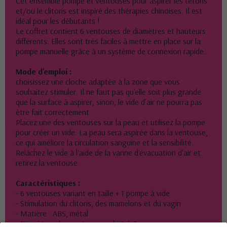
Cet ensemble pompe et ventouses pour aspirer les tétons
et/ou le clitoris est inspiré des thérapies chinoises. Il est
idéal pour les débutants !
Le coffret contient 6 ventouses de diamètres et hauteurs
différents. Elles sont très faciles à mettre en place sur la
pompe manuelle grâce à un système de connexion rapide.
Mode d'emploi :
choisissez une cloche adaptée à la zone que vous
souhaitez stimuler. Il ne faut pas qu'elle soit plus grande
que la surface à aspirer, sinon, le vide d'air ne pourra pas
être fait correctement.
Placez une des ventouses sur la peau et utilisez la pompe
pour créer un vide. La peau sera aspirée dans la ventouse,
ce qui améliore la circulation sanguine et la sensibilité.
Relâchez le vide à l'aide de la vanne d'évacuation d'air et
retirez la ventouse.
Caractéristiques :
- 6 ventouses variant en taille + 1 pompe à vide
- Stimulation du clitoris, des mamelons et du vagin
- Matière : ABS, métal
- Diamètres des ventouses : de 3 à 7 cm