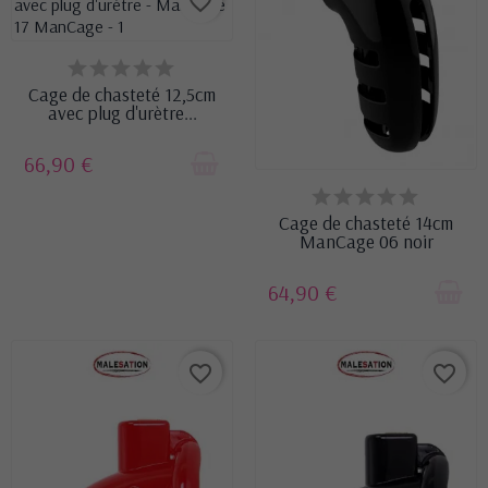
favorite_border
DERNIERS ARTICLES EN
STOCK
Cage de chasteté 12,5cm
avec plug d'urètre...
66,90 €
DERNIERS ARTICLES EN
STOCK
Cage de chasteté 14cm
ManCage 06 noir
64,90 €
favorite_border
favorite_border