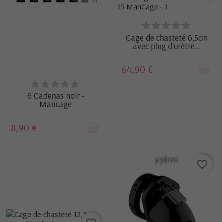
DERNIERS ARTICLES EN
STOCK
Cage de chasteté 6,5cm
avec plug d'urètre...
64,90 €
EN STOCK
6 Cadenas noir -
Mancage
8,90 €
favorite_border