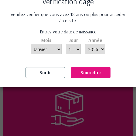
Vérification dâge
Veuillez vérifier que vous avez 18 ans ou plus pour accéder
à ce site.
Entrez votre date de naissance
Mois
Jour
Année
Confidentialité et discrétion assurée
Sortir
Soumettre