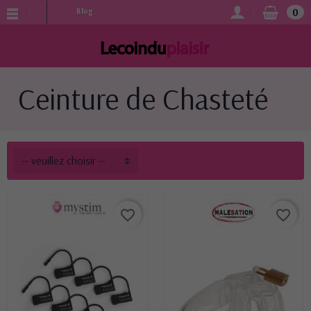
0
Blog
Ceinture de Chasteté
-- veuillez choisir --
favorite_border
favorite_border