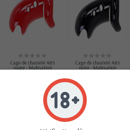
DERNIERS ARTICLES EN
DERNIERS ARTICLES EN
STOCK
STOCK
Cage de chasteté ABS
Cage de chasteté ABS
rouge - Malesation
noire - Malesation
46,90 €
46,90 €
Affichage 1-8 de 12 article(s)
Suivant