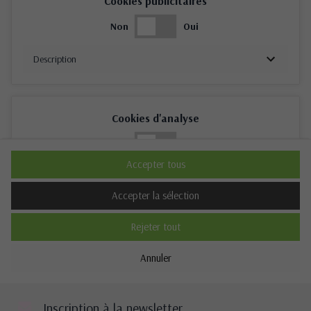
Cookies publicitaires
Non
Oui
Description
Cookies d'analyse
Non
Oui
Accepter tous
Description
Accepter la sélection
Rejeter tout
Cookies de performance
Annuler
Non
Oui
Description
Inscription à la newsletter