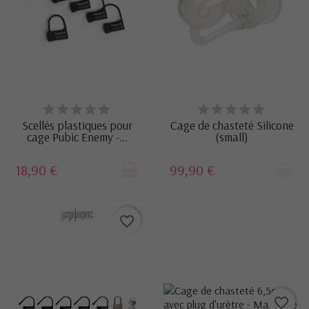
EN STOCK
RUPTURE DE STOCK
Scellés plastiques pour
Cage de chasteté Silicone
cage Pubic Enemy -...
(small)
18,90 €
99,90 €
favorite_border
favorite_border