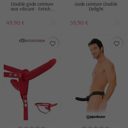
Double gode ceinture
Gode ceinture Double
noir vibrant - Fetish...
Delight
49,90 €
59,90 €
favorite_border
favorite_border
DERNIERS ARTICLES EN
EN STOCK