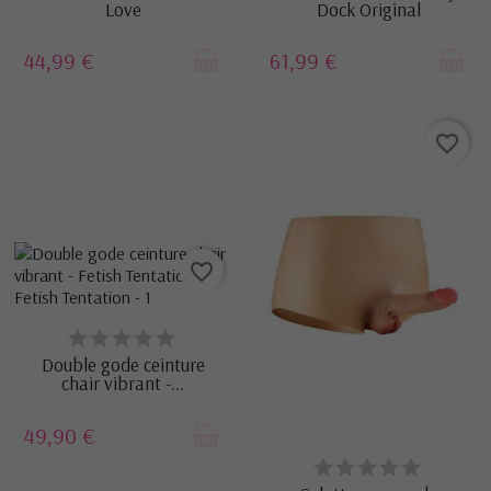
Love
Dock Original
44,99 €
61,99 €
favorite_border
favorite_border
DERNIERS ARTICLES EN
STOCK
Double gode ceinture
chair vibrant -...
49,90 €
DERNIERS ARTICLES EN
STOCK