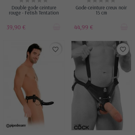
STOCK
Double gode ceinture
Gode-ceinture creux noir
rouge - Fetish Tentation
15 cm
39,90 €
44,99 €
favorite_border
favorite_border