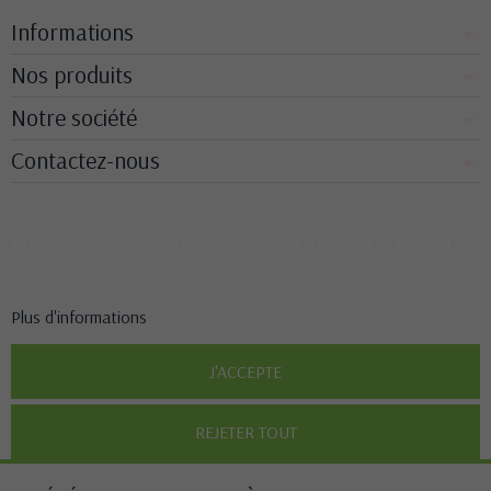
Informations
Nos produits
Notre société
Contactez-nous
Ce site Web utilise ses propres cookies et ceux de tiers pour améliorer nos
services et vous montrer des publicités liées à vos préférences en analysant vos
habitudes de navigation. Pour donner votre consentement à son utilisation,
appuyez sur le bouton Accepter.
Plus d'informations
J'ACCEPTE
REJETER TOUT