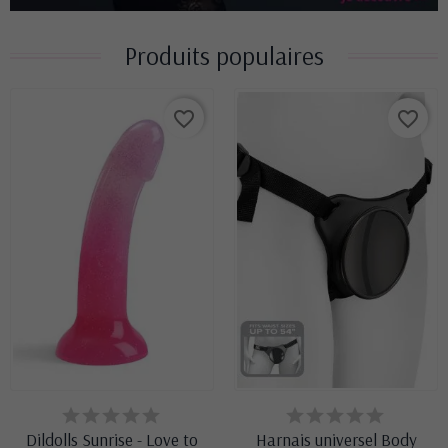
Produits populaires
favorite_border
favorite_border
DERNIERS ARTICLES EN
EN STOCK
STOCK
Dildolls Sunrise - Love to
Harnais universel Body