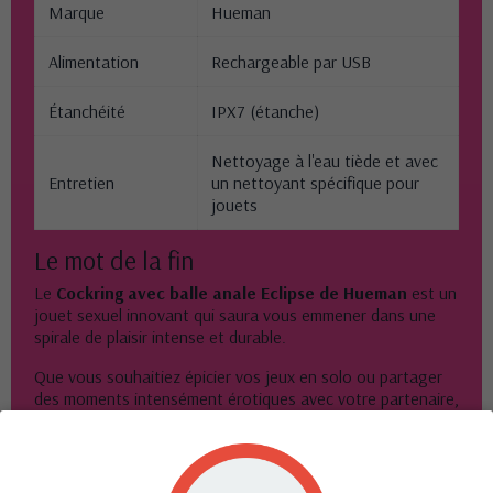
Marque
Hueman
Alimentation
Rechargeable par USB
Étanchéité
IPX7 (étanche)
Nettoyage à l'eau tiède et avec
Entretien
un nettoyant spécifique pour
jouets
Le mot de la fin
Le
Cockring avec balle anale Eclipse de Hueman
est un
jouet sexuel innovant qui saura vous emmener dans une
spirale de plaisir intense et durable.
Que vous souhaitiez épicier vos jeux en solo ou partager
des moments intensément érotiques avec votre partenaire,
l'Eclipse Anal Vibrator est le compagnon idéal.
Il combine à merveille contrôle de l'érection et stimulation
anale pour vous offrir une expérience sexuelle