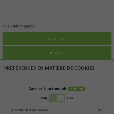
Ce site Web utilise ses propres cookies et ceux de tiers pour améliorer nos
services et vous montrer des publicités liées à vos préférences en analysant vos
habitudes de navigation. Pour donner votre consentement à son utilisation,
appuyez sur le bouton Accepter.
Plus d'informations
J'ACCEPTE
REJETER TOUT
PRÉFÉRENCES EN MATIÈRE DE COOKIES
Cookies fonctionnels
Technique
Non
Oui
Description et des cookies