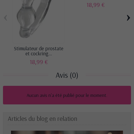
18,99 €
‹
›
Stimulateur de prostate
St
et cockring...
18,99 €
Avis (0)
Aucun avis n'a été publié pour le moment.
Articles du blog en relation