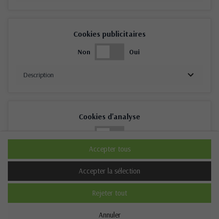
Cookies publicitaires
Non
Oui
Description
Cookies d'analyse
Non
Oui
Accepter tous
Description
Accepter la sélection
Rejeter tout
Cookies de performance
Annuler
Non
Oui