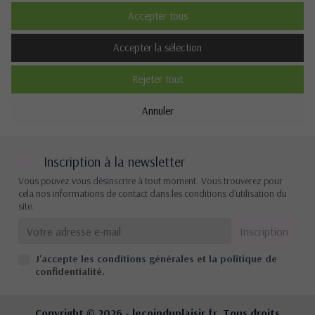
Accepter tous
Description
Accepter la sélection
Rejeter tout
Cookies de performance
Annuler
Non
Oui
Description
Inscription à la newsletter
Vous pouvez vous désinscrire à tout moment. Vous trouverez pour
cela nos informations de contact dans les conditions d'utilisation du
site.
Autres cookies
Non
Oui
J'accepte les conditions générales et la politique de
Description
confidentialité.
Copyright © 2026 -
lecoinduplaisir.fr
. Tous droits