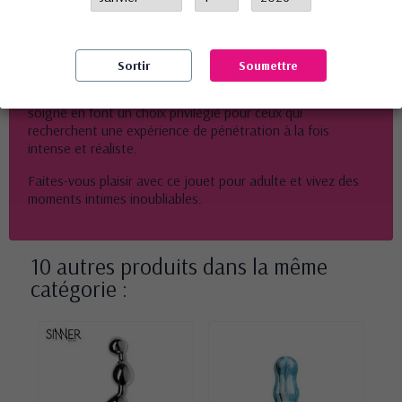
Le
Gode réaliste Prince Of Namibia 20 Cm - Toy Joy
est un produit de haute qualité pour les amateurs de
sensations fortes.
Sortir
Soumettre
Sa taille généreuse, sa matière réaliste et son aspect
soigné en font un choix privilégié pour ceux qui
recherchent une expérience de pénétration à la fois
intense et réaliste.
Faites-vous plaisir avec ce jouet pour adulte et vivez des
moments intimes inoubliables.
10 autres produits dans la même
catégorie :