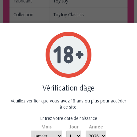
Fabricant
Toy Joy
Collection
ToyJoy Classics
Recommandé
Femme
pour
Matériau
PVC
Couleur
Noir
Dimensions du
20 cm de long, 5.5 cm de diamètre
produit
Vérification dâge
Poids du
0.57 Kg
Veuillez vérifier que vous avez 18 ans ou plus pour accéder
produit
à ce site.
Résistance à
Submersible 100%
Entrez votre date de naissance
l'eau
Mois
Jour
Année
Conclusion