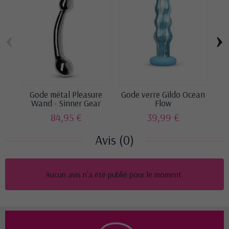
‹
›
Gode métal Pleasure
Gode verre Gildo Ocean
Go
Wand - Sinner Gear
Flow
84,95 €
39,99 €
Avis (0)
Aucun avis n'a été publié pour le moment.