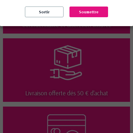
Sortir
Soumettre
Confidentialité et discrétion assurée
Livraison offerte dés 50 € d'achat