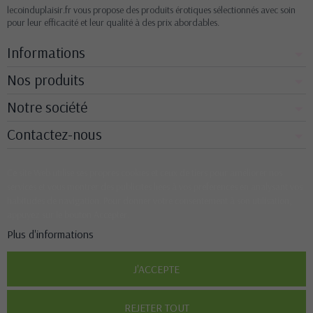
lecoinduplaisir.fr vous propose des produits érotiques sélectionnés avec soin
pour leur efficacité et leur qualité à des prix abordables.
Informations
Nos produits
Notre société
Contactez-nous
Ce site Web utilise ses propres cookies et ceux de tiers pour améliorer nos
services et vous montrer des publicités liées à vos préférences en analysant vos
habitudes de navigation. Pour donner votre consentement à son utilisation,
appuyez sur le bouton Accepter.
Plus d'informations
J'ACCEPTE
REJETER TOUT