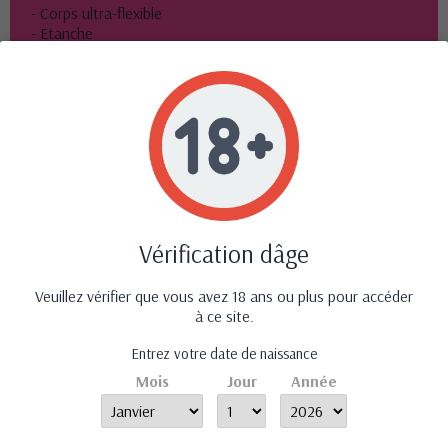
- Corps ultra-flexible
- Etanche
- Silicone ultra-doux sans phtalates
- Rechargeable par USB (câble fourni)
- Dimensions : 13 x 12 x 4,5 cm
- Pochette de voyage en velours fournie
- Marque : Love To Love
Avis (0)
Vérification dâge
Aucun avis n'a été publié pour le moment.
Veuillez vérifier que vous avez 18 ans ou plus pour accéder
à ce site.
Entrez votre date de naissance
Mois
Jour
Année