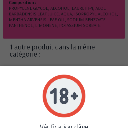
Composition :
PROPYLENE GLYCOL, ALCOHOL, LAURETH-4, ALOE
BARBADENSIS LEAF JUICE, AQUA, ISOPROPYL ALCOHOL,
MENTHA ARVENSIS LEAF OIL, SODIUM BENZOATE,
PANTHENOL, LIMONENE, POTASSIUM SORBATE.
1 autre produit dans la même
catégorie :
Vérification dâge