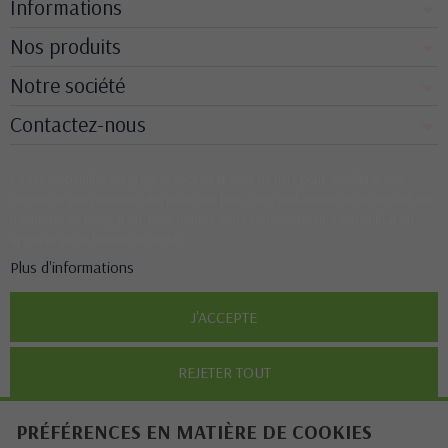
Informations
Nos produits
Notre société
Contactez-nous
Ce site Web utilise ses propres cookies et ceux de tiers pour améliorer nos
services et vous montrer des publicités liées à vos préférences en analysant vos
habitudes de navigation. Pour donner votre consentement à son utilisation,
appuyez sur le bouton Accepter.
Plus d'informations
J'ACCEPTE
REJETER TOUT
PRÉFÉRENCES EN MATIÈRE DE COOKIES