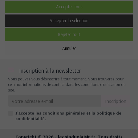
Accepter tous
Description
Accepter la sélection
Rejeter tout
Cookies de performance
Annuler
Non
Oui
Description
Inscription à la newsletter
Vous pouvez vous désinscrire à tout moment. Vous trouverez pour
cela nos informations de contact dans les conditions d'utilisation du
site.
Autres cookies
Non
Oui
J'accepte les conditions générales et la politique de
Description
confidentialité.
Copyright © 2026 -
lecoinduplaisir.fr
. Tous droits