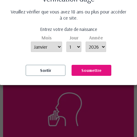
Veuillez vérifier que vous avez 18 ans ou plus pour accéder
Retardant éjaculation
à ce site.
BIO - Divinextases
19,90 €
Entrez votre date de naissance
Mois
Jour
Année
Avis (0)
Aucun avis n'a été publié pour le moment.
Sortir
Soumettre