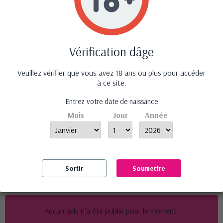
Vérification dâge
‹
›
Veuillez vérifier que vous avez 18 ans ou plus pour accéder
à ce site.
Entrez votre date de naissance
Mois
Jour
Année
Robe Kristeen noire -
Guêpière Zinnia -
Co
Passion
Passion ECO Collection
69,90 €
79,90 €
Sortir
Soumettre
Avis (0)
Aucun avis n'a été publié pour le moment.