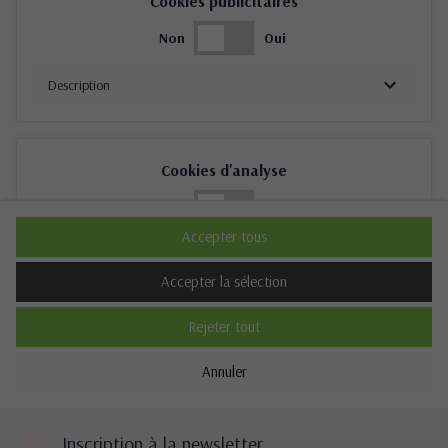
Cookies publicitaires
Non
Oui
Description
Cookies d'analyse
Non
Oui
Accepter tous
Description
Accepter la sélection
Rejeter tout
Cookies de performance
Annuler
Non
Oui
Description
Inscription à la newsletter