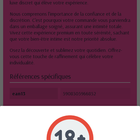
luxe discret qui élève votre expérience.
Nous comprenons l'importance de la confiance et de la
discrétion. C'est pourquoi votre commande vous parviendra
dans un emballage soigné, assurant une intimité totale.
Vivez cette expérience premium en toute sérénité, sachant
que votre bien-être intime est notre priorité absolue.
Osez la découverte et sublimez votre quotidien. Offrez-
vous cette touche de raffinement qui célèbre votre
individualité.
Références spécifiques
ean13
5908305966852
10 autres produits dans la même
catégorie :