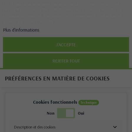
Ce site Web utilise ses propres cookies et ceux de tiers pour améliorer nos
services et vous montrer des publicités liées à vos préférences en analysant vos
habitudes de navigation. Pour donner votre consentement à son utilisation,
appuyez sur le bouton Accepter.
Plus d'informations
J'ACCEPTE
REJETER TOUT
PRÉFÉRENCES EN MATIÈRE DE COOKIES
Cookies fonctionnels
Technique
Non
Oui
Description et des cookies