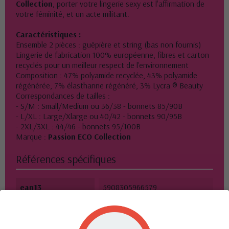
Collection
, porter votre lingerie sexy est l'affirmation de
votre féminité, et un acte militant.
Caractéristiques :
Ensemble 2 pièces : guêpière et string (bas non fournis)
Lingerie de fabrication 100% européenne, fibres et carton
recyclés pour un meilleur respect de l'environnement
Composition : 47% polyamide recyclée, 43% polyamide
régénérée, 7% élasthanne régénéré, 3% Lycra ® Beauty
Correspondances de tailles :
- S/M : Small/Medium ou 36/38 - bonnets 85/90B
- L/XL : Large/Xlarge ou 40/42 - bonnets 90/95B
- 2XL/3XL : 44/46 - bonnets 95/100B
Marque :
Passion ECO Collection
Références spécifiques
ean13
5908305966579
10 autres produits dans la même