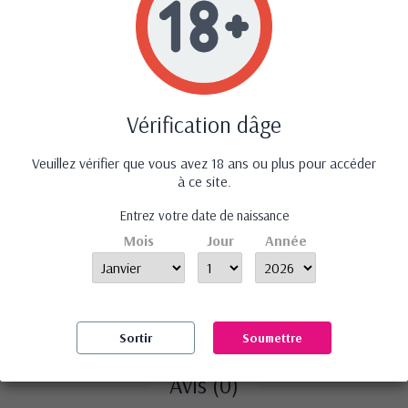
catégorie :
Vérification dâge
Veuillez vérifier que vous avez 18 ans ou plus pour accéder
à ce site.
‹
›
Entrez votre date de naissance
Mois
Jour
Année
Collants ouverts TI020
Ensemble guépière et
R
20 deniers - noir
culotte Marzia -...
Sortir
Soumettre
14,90 €
59,90 €
Avis (0)