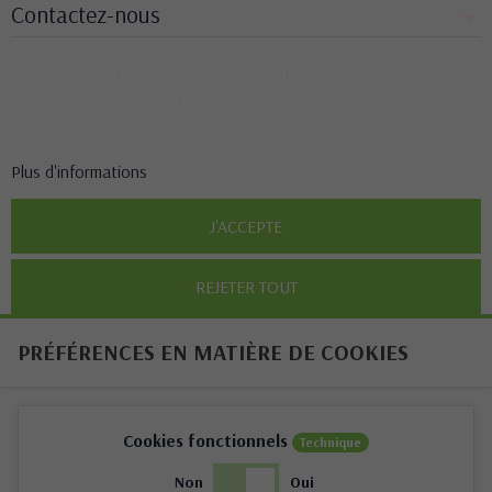
Contactez-nous
Ce site Web utilise ses propres cookies et ceux de tiers pour améliorer nos
services et vous montrer des publicités liées à vos préférences en analysant vos
habitudes de navigation. Pour donner votre consentement à son utilisation,
appuyez sur le bouton Accepter.
Plus d'informations
J'ACCEPTE
REJETER TOUT
PRÉFÉRENCES EN MATIÈRE DE COOKIES
Cookies fonctionnels
Technique
Non
Oui