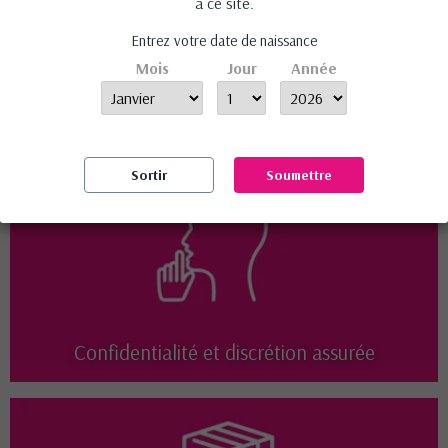
à ce site.
Avis (0)
Entrez votre date de naissance
Mois
Jour
Année
Aucun avis n'a été publié pour le moment.
Sortir
Soumettre
Confidentialité et discrétion assurée