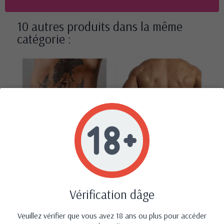
10 autres produits dans la même
catégorie :
‹
›
Vérification dâge
Slip type brésilien zébré
Jock bikini Power - Anaïs
Sl
rouge et noir -...
for Men
49,90 €
22,90 €
Veuillez vérifier que vous avez 18 ans ou plus pour accéder