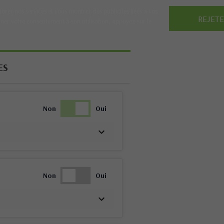
iorer nos services et vous montrer des publicités liées à vos
REJET
ner votre consentement à son utilisation, appuyez sur le
ES
Non
Oui
Non
Oui