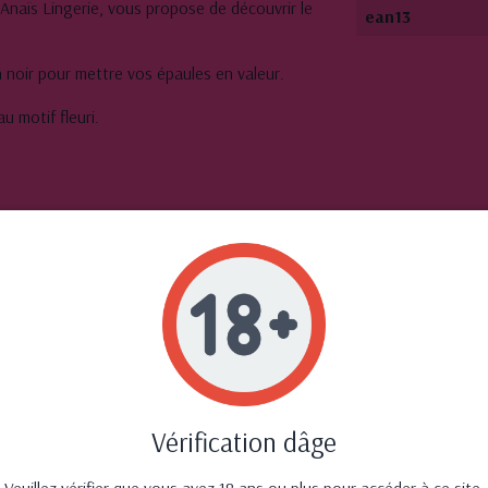
Anaïs Lingerie, vous propose de découvrir le
ean13
noir pour mettre vos épaules en valeur.
u motif fleuri.
autres produits dans la même catégor
Vérification dâge