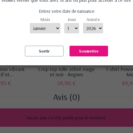
Veuillez vérifier que vous avez 18 ans ou plus pour accéder à ce site.
Entrez votre date de naissance
Mois
Jour
Année
Sortir
Soumettre
eur vibrant
Crop top tulle zébré rouge
T-shirt Power
if et...
et noir - Regnes
Me
,95 €
59,90 €
49,9
Avis (0)
Aucun avis n'a été publié pour le moment.