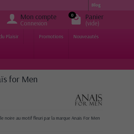
Blog
Mon compte
Panier
0
Connexion
(vide)
du Plaisir
Promotions
Nouveautés
ïs for Men
 noire au motif fleuri par la marque Anaïs For Men