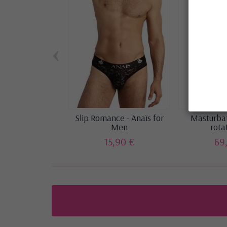
‹
Slip Romance - Anaïs for
Masturbat
Men
rotat
15,90 €
69