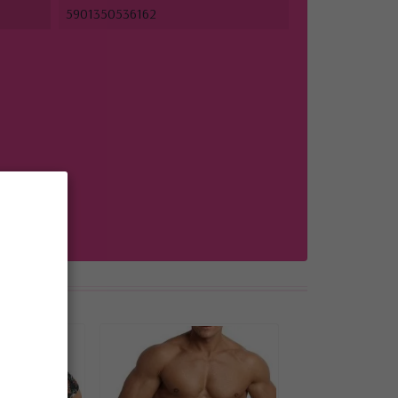
5901350536162
ie :