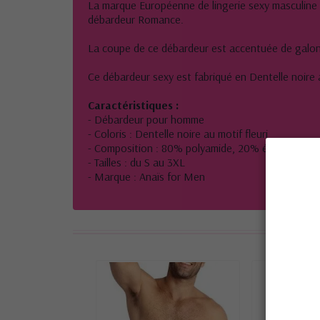
La marque Européenne de lingerie sexy masculine 
débardeur Romance.
La coupe de ce débardeur est accentuée de galon 
Ce débardeur sexy est fabriqué en Dentelle noire a
Caractéristiques :
- Débardeur pour homme
- Coloris : Dentelle noire au motif fleuri
- Composition : 80% polyamide, 20% élasthanne
- Tailles : du S au 3XL
- Marque : Anaïs for Men
10 