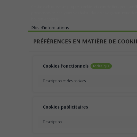
Ce site Web utilise ses propres cookies et ceux de tiers pour amél
préférences en analysant vos habitudes de navigation. Pour don
bouton Accepter.
Plus d'informations
PRÉFÉRENCES EN MATIÈRE DE COOKI
Cookies fonctionnels
Technique
Description et des cookies
Cookies publicitaires
Description