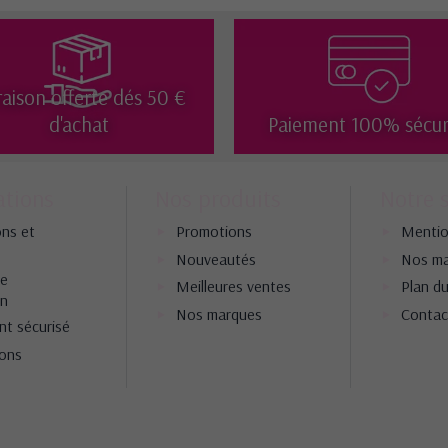
raison offerte dés 50 €
d'achat
Paiement 100% sécur
ations
Nos produits
Notre 
ons et
Promotions
Mentio
Nouveautés
Nos ma
ie
Meilleures ventes
Plan du
on
Nos marques
Contac
nt sécurisé
ions