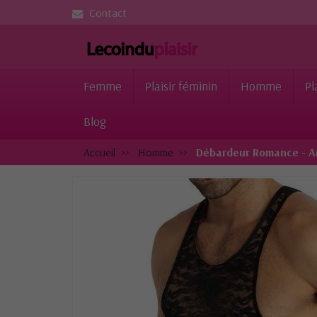
Contact
Femme
Plaisir féminin
Homme
Pl
Blog
Accueil
Homme
Débardeur Romance - A