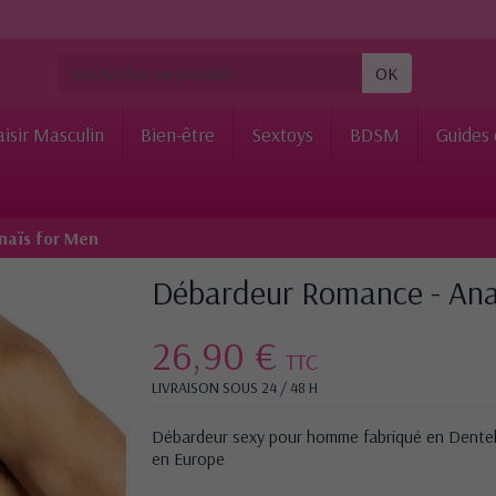
OK
aisir Masculin
Bien-être
Sextoys
BDSM
Guides 
naïs for Men
Débardeur Romance - Ana
26,90 €
TTC
LIVRAISON SOUS 24 / 48 H
Débardeur sexy pour homme fabriqué en Dentelle
en Europe