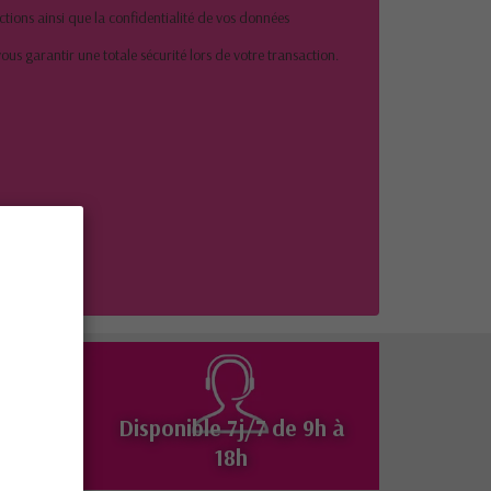
ions ainsi que la confidentialité de vos données
ous garantir une totale sécurité lors de votre transaction.
Disponible 7j/7 de 9h à
isé
18h