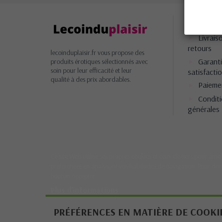
Inform
Livrais
retours
lecoinduplaisir.fr vous propose des
Garant
produits érotiques sélectionnés avec
soin pour leur efficacité et leur
satisfacti
qualité à des prix abordables.
Paieme
Condit
générales
Ce site Web utilise ses propres cookies et ceux de tiers pour amél
préférences en analysant vos habitudes de navigation. Pour don
bouton Accepter.
Plus d'informations
PRÉFÉRENCES EN MATIÈRE DE COOKI