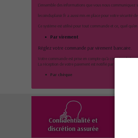
L’ensemble des informations que vous nous communiquez sont
lecoinduplaisir.fr a aussi mis en place pour votre sécurité d
Ce système est utilisé pour tout commande et ce, quel qu'en s
Par virement
Réglez votre commande par virement bancaire.
Votre commande est prise en compte qu'à compter de la réc
La réception de votre paiement est notifié par émail.
Par chèque
Confidentialité et
Livr
discrétion assurée