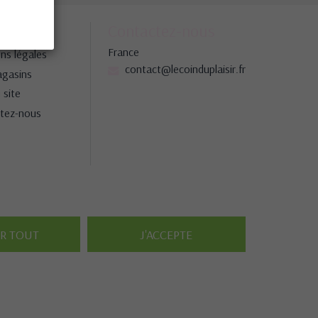
société
Contactez-nous
France
ns légales
contact@lecoinduplaisir.fr
gasins
 site
tez-nous
ER TOUT
J'ACCEPTE