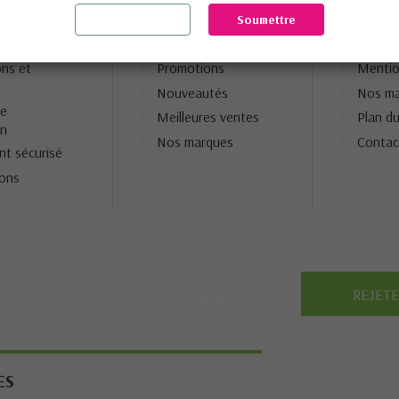
Sortir
Soumettre
ations
Nos produits
Notre 
ons et
Promotions
Mentio
Nouveautés
Nos ma
ie
Meilleures ventes
Plan du
on
Nos marques
Contac
nt sécurisé
ions
iorer nos services et vous montrer des publicités liées à vos
REJET
ner votre consentement à son utilisation, appuyez sur le
ES