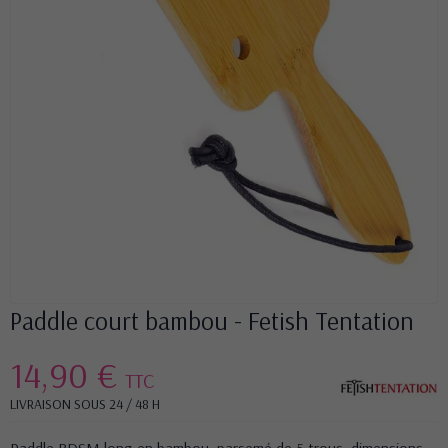
Paddle court bambou - Fetish Tentation
14,90 €
TTC
LIVRAISON SOUS 24 / 48 H
Paddle BDSM long en bambou, parsemé de 5 trous, dimensions