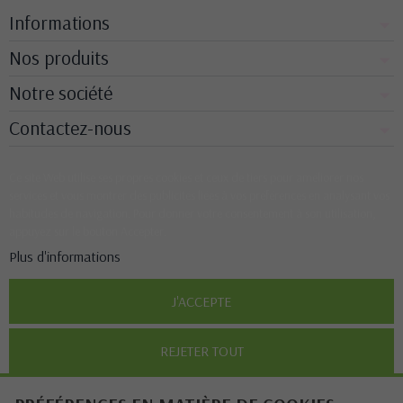
Informations
Nos produits
Notre société
Contactez-nous
Ce site Web utilise ses propres cookies et ceux de tiers pour améliorer nos
services et vous montrer des publicités liées à vos préférences en analysant vos
habitudes de navigation. Pour donner votre consentement à son utilisation,
appuyez sur le bouton Accepter.
Plus d'informations
J'ACCEPTE
REJETER TOUT