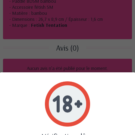
- Paddle BDSM bambou
- Accessoire fétish SM
- Matière : bambou
- Dimensions : 26,7 x 8,9 cm / Épaisseur : 1,6 cm
- Marque :
Fetish Tentation
Avis (0)
Aucun avis n'a été publié pour le moment.