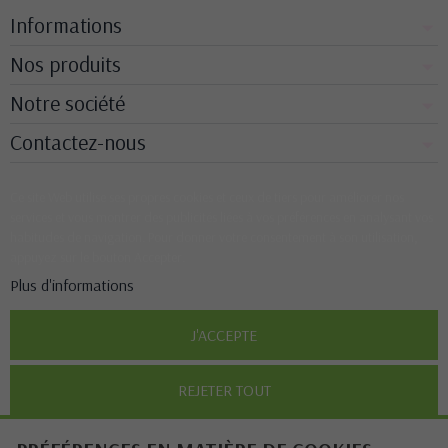
Informations
Nos produits
Notre société
Contactez-nous
Ce site Web utilise ses propres cookies et ceux de tiers pour améliorer nos
services et vous montrer des publicités liées à vos préférences en analysant vos
habitudes de navigation. Pour donner votre consentement à son utilisation,
appuyez sur le bouton Accepter.
Plus d'informations
J'ACCEPTE
REJETER TOUT