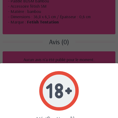
- Paddle BDSM bambou
- Accessoire fétish SM
- Matière : bambou
- Dimensions : 36,8 x 6,3 cm / Épaisseur : 0,6 cm
- Marque :
Fetish Tentation
Avis (0)
Aucun avis n'a été publié pour le moment.