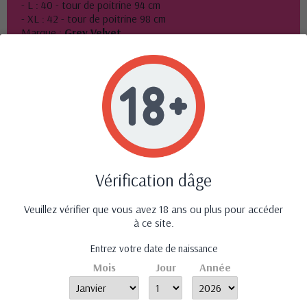
- L : 40 - tour de poitrine 94 cm
- XL : 42 - tour de poitrine 98 cm
Marque :
Grey Velvet
Références spécifiques
ean13
4251393726893
Avis (0)
Vérification dâge
Aucun avis n'a été publié pour le moment.
Veuillez vérifier que vous avez 18 ans ou plus pour accéder
à ce site.
Entrez votre date de naissance
Mois
Jour
Année