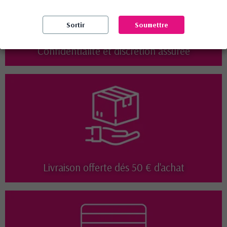
Sortir
Soumettre
Confidentialité et discrétion assurée
Livraison offerte dés 50 € d'achat