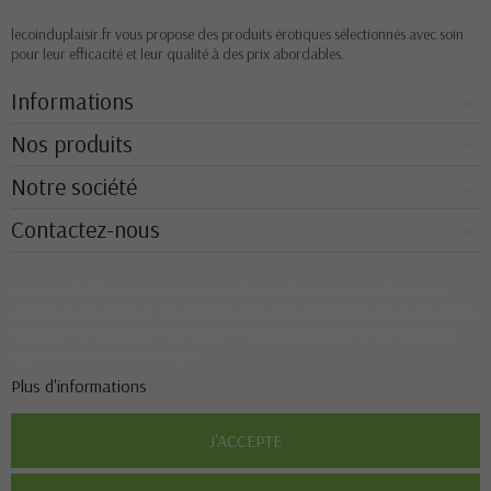
lecoinduplaisir.fr vous propose des produits érotiques sélectionnés avec soin
pour leur efficacité et leur qualité à des prix abordables.
Informations
Nos produits
Notre société
Contactez-nous
Ce site Web utilise ses propres cookies et ceux de tiers pour améliorer nos
services et vous montrer des publicités liées à vos préférences en analysant vos
habitudes de navigation. Pour donner votre consentement à son utilisation,
appuyez sur le bouton Accepter.
Plus d'informations
J'ACCEPTE