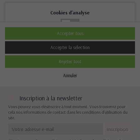
Cookies d'analyse
Non
Oui
Accepter tous
Description
Accepter la sélection
Rejeter tout
Cookies de performance
Annuler
Non
Oui
Description
Inscription à la newsletter
Vous pouvez vous désinscrire à tout moment. Vous trouverez pour
cela nos informations de contact dans les conditions d'utilisation du
site.
Autres cookies
Non
Oui