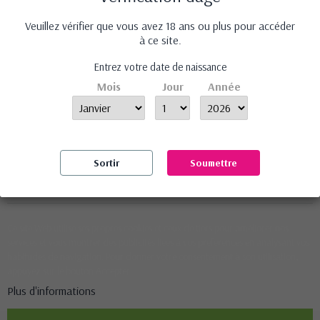
Veuillez vérifier que vous avez 18 ans ou plus pour accéder
à ce site.
lecoinduplaisir.fr vous propose des produits érotiques sélectionnés avec soin
Entrez votre date de naissance
pour leur efficacité et leur qualité à des prix abordables.
Mois
Jour
Année
Informations
Nos produits
Notre société
Sortir
Soumettre
Contactez-nous
Ce site Web utilise ses propres cookies et ceux de tiers pour améliorer nos
services et vous montrer des publicités liées à vos préférences en analysant vos
habitudes de navigation. Pour donner votre consentement à son utilisation,
appuyez sur le bouton Accepter.
Plus d'informations