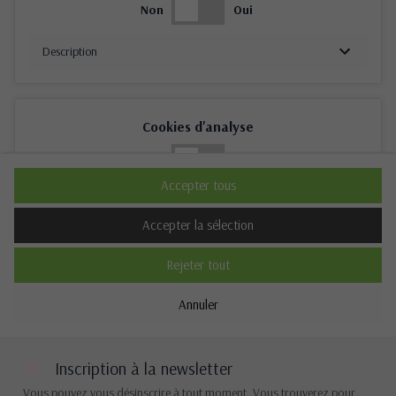
Non
Oui
Description
Cookies d'analyse
Non
Oui
Accepter tous
Description
Accepter la sélection
Rejeter tout
Cookies de performance
Annuler
Non
Oui
Description
Inscription à la newsletter
Vous pouvez vous désinscrire à tout moment. Vous trouverez pour