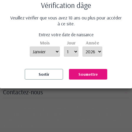
Vérification dâge
Veuillez vérifier que vous avez 18 ans ou plus pour accéder
à ce site.
Entrez votre date de naissance
lecoinduplaisir.fr vous propose des produits érotiques sélectionnés avec soin
Mois
Jour
Année
pour leur efficacité et leur qualité à des prix abordables.
Informations
Nos produits
Sortir
Soumettre
Notre société
Contactez-nous
Ce site Web utilise ses propres cookies et ceux de tiers pour améliorer nos
services et vous montrer des publicités liées à vos préférences en analysant vos
habitudes de navigation. Pour donner votre consentement à son utilisation,
appuyez sur le bouton Accepter.