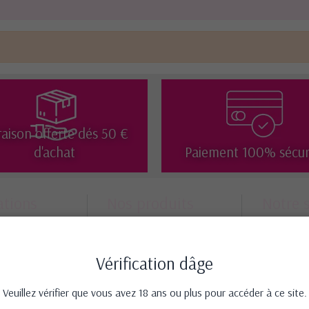
raison offerte dés 50 €
d'achat
Paiement 100% sécur
ations
Nos produits
Notre 
ons et
Promotions
Mentio
Nouveautés
Nos ma
ie
Vérification dâge
Meilleures ventes
Plan du
on
Nos marques
Contac
nt sécurisé
Veuillez vérifier que vous avez 18 ans ou plus pour accéder à ce site.