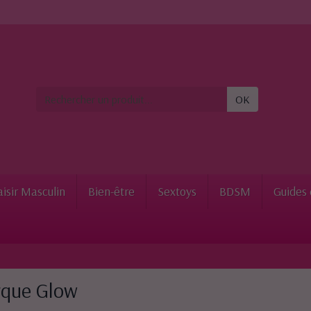
OK
aisir Masculin
Bien-être
Sextoys
BDSM
Guides 
arque Glow