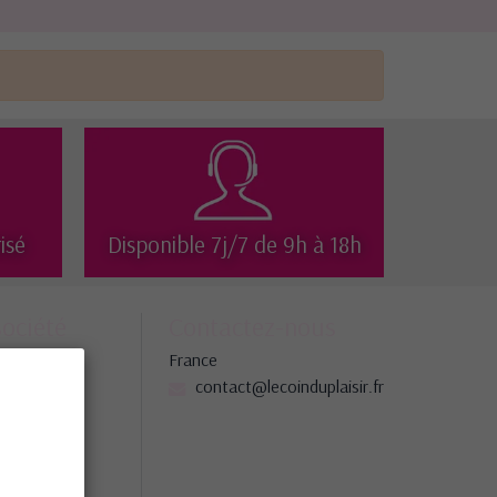
isé
Disponible 7j/7 de 9h à 18h
société
Contactez-nous
France
ns légales
contact@lecoinduplaisir.fr
gasins
 site
tez-nous