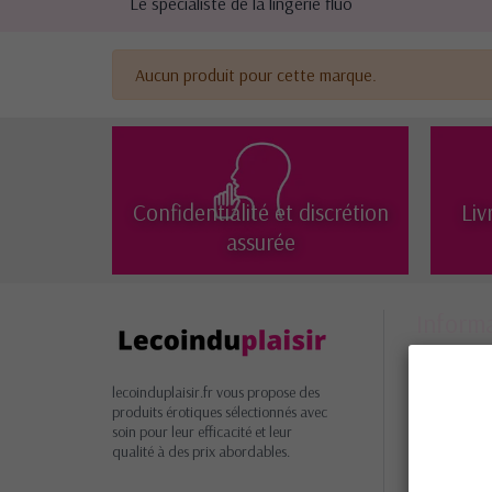
Le spécialiste de la lingerie fluo
Aucun produit pour cette marque.
Confidentialité et discrétion
Liv
assurée
Inform
Livrais
retours
lecoinduplaisir.fr vous propose des
Garant
produits érotiques sélectionnés avec
soin pour leur efficacité et leur
satisfacti
qualité à des prix abordables.
Paieme