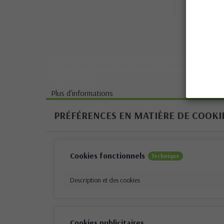
Condit
générales
Ce site Web utilise ses propres cookies et ceux de tiers pour amél
préférences en analysant vos habitudes de navigation. Pour don
bouton Accepter.
Plus d'informations
PRÉFÉRENCES EN MATIÈRE DE COOKI
Cookies fonctionnels
Technique
Description et des cookies
Cookies publicitaires