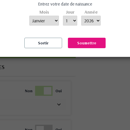
ions
Entrez votre date de naissance
Mois
Jour
Année
iorer nos services et vous montrer des publicités liées à vos
REJET
ner votre consentement à son utilisation, appuyez sur le
Sortir
Soumettre
ES
Non
Oui
Non
Oui