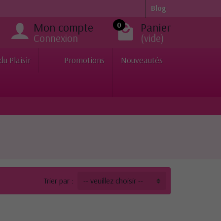
Blog
Mon compte
Panier
0
Connexion
(vide)
du Plaisir
Promotions
Nouveautés
Trier par :
-- veuillez choisir --