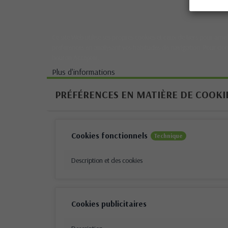
Ce site Web utilise ses propres cookies et ceux de tiers pour amél
préférences en analysant vos habitudes de navigation. Pour don
bouton Accepter.
Plus d'informations
PRÉFÉRENCES EN MATIÈRE DE COOKI
Cookies fonctionnels
Technique
Description et des cookies
Cookies publicitaires