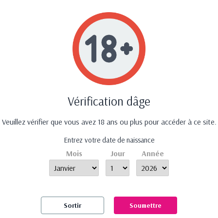
raison offerte dés 50 €
d'achat
Paiement 100% sécur
Vérification dâge
ations
Nos produits
Notre 
Veuillez vérifier que vous avez 18 ans ou plus pour accéder à ce site.
ons et
Promotions
Mentio
Entrez votre date de naissance
Nouveautés
Nos ma
Mois
Jour
Année
ie
Meilleures ventes
Plan du
on
Nos marques
Contac
nt sécurisé
ions
Sortir
Soumettre