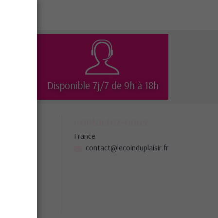
isé
Disponible 7j/7 de 9h à 18h
société
Contactez-nous
France
ns légales
contact@lecoinduplaisir.fr
gasins
 site
tez-nous