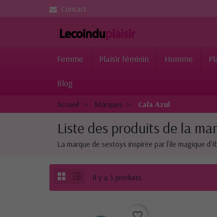
Contact
Femme
Plaisir féminin
Homme
Pl
Blog
Accueil
Marques
Cala Azul
Liste des produits de la ma
La marque de sextoys inspirée par l'ile magique d'Ib
Il y a 3 produits.
favorite_border