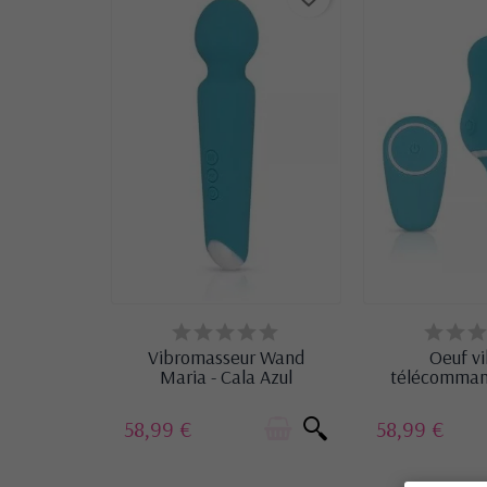
EN STOCK
EN ST
Vibromasseur Wand
Oeuf vi
Maria - Cala Azul
télécomman
Cala 
58,99 €
58,99 €