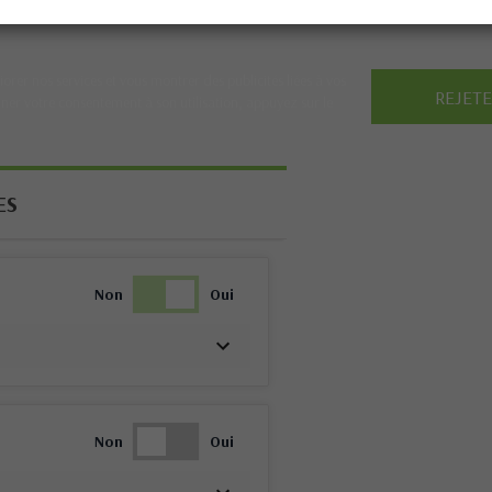
iorer nos services et vous montrer des publicités liées à vos
REJET
ner votre consentement à son utilisation, appuyez sur le
ES
Non
Oui
Non
Oui