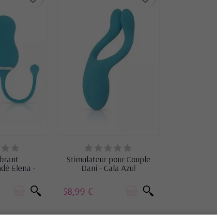
OCK
DERNIERS ARTICLES EN STOCK
brant
Stimulateur pour Couple
dé Elena -
Dani - Cala Azul
Azul
58,99 €