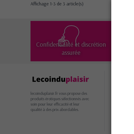
Affichage 1-3 de 3 article(s)
Confidentialité et discrétion
Liv
assurée
Inform
Livrais
retours
lecoinduplaisir.fr vous propose des
Garant
produits érotiques sélectionnés avec
soin pour leur efficacité et leur
satisfacti
qualité à des prix abordables.
Paieme
Condit
générales