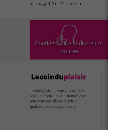
Affichage 1-2 de 2 article(s)
Confidentialité et discrétion
Liv
assurée
Inform
Livrais
retours
lecoinduplaisir.fr vous propose des
Garant
produits érotiques sélectionnés avec
soin pour leur efficacité et leur
satisfacti
qualité à des prix abordables.
Paieme
Condit
générales