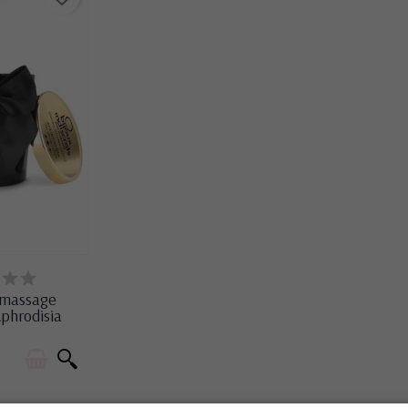
OCK
 massage
phrodisia