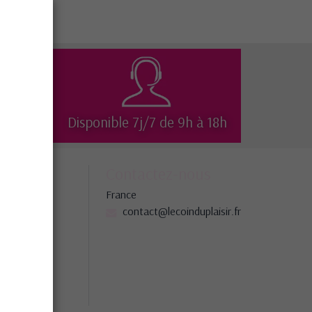
isé
Disponible 7j/7 de 9h à 18h
société
Contactez-nous
France
ns légales
contact@lecoinduplaisir.fr
gasins
 site
tez-nous