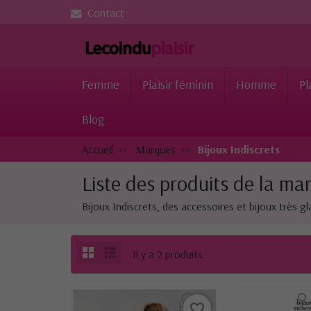
Contact
Femme
Plaisir féminin
Homme
Pl
Blog
Accueil
Marques
Bijoux Indiscrets
Liste des produits de la mar
Bijoux Indiscrets, des accessoires et bijoux très gl
Il y a 2 produits.
favorite_border