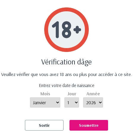
raison offerte dés 50 €
d'achat
Paiement 100% sécur
Vérification dâge
ations
Nos produits
Notre 
Veuillez vérifier que vous avez 18 ans ou plus pour accéder à ce site.
ons et
Promotions
Mentio
Entrez votre date de naissance
Nouveautés
Nos ma
Mois
Jour
Année
ie
Meilleures ventes
Plan du
on
Nos marques
Contac
nt sécurisé
ions
Sortir
Soumettre