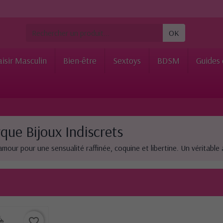
OK
aisir Masculin
Bien-être
Sextoys
BDSM
Guides 
que Bijoux Indiscrets
amour pour une sensualité raffinée, coquine et libertine. Un véritable 
favorite_border