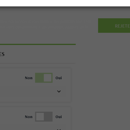
iorer nos services et vous montrer des publicités liées à vos
REJET
ner votre consentement à son utilisation, appuyez sur le
ES
Non
Oui
Non
Oui