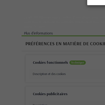
Ce site Web utilise ses propres cookies et ceux de tiers pour amél
préférences en analysant vos habitudes de navigation. Pour don
bouton Accepter.
Plus d'informations
PRÉFÉRENCES EN MATIÈRE DE COOKI
Cookies fonctionnels
Technique
Description et des cookies
Cookies publicitaires