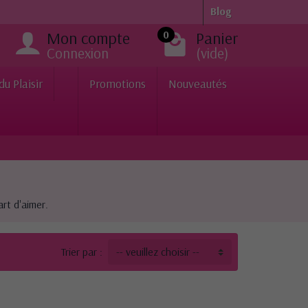
Blog
Mon compte
Panier
0
Connexion
(vide)
du Plaisir
Promotions
Nouveautés
art d'aimer.
Trier par :
-- veuillez choisir --