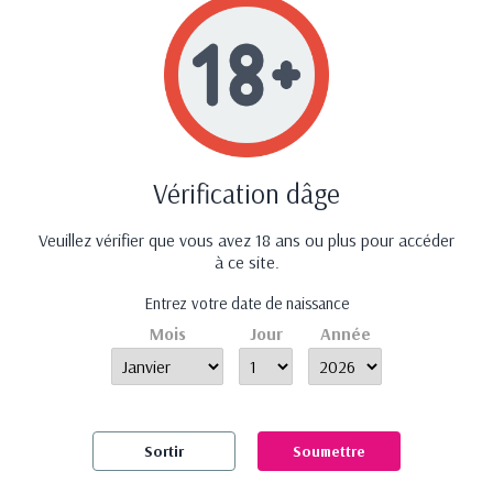
Disponible 7j/7 de 9h à 18h
Vérification dâge
Veuillez vérifier que vous avez 18 ans ou plus pour accéder
à ce site.
Entrez votre date de naissance
Mois
Jour
Année
lecoinduplaisir.fr vous propose des produits érotiques sélectionnés avec soin
pour leur efficacité et leur qualité à des prix abordables.
Informations
Nos produits
Sortir
Soumettre
Notre société