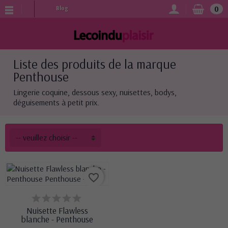
0
Blog
Liste des produits de la marque
Penthouse
Lingerie coquine, dessous sexy, nuisettes, bodys,
déguisements à petit prix.
-- veuillez choisir --
favorite_border
RUPTURE DE STOCK
Nuisette Flawless
blanche - Penthouse