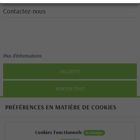
Contactez-nous
Ce site Web utilise ses propres cookies et ceux de tiers pour améliorer nos
services et vous montrer des publicités liées à vos préférences en analysant vos
habitudes de navigation. Pour donner votre consentement à son utilisation,
appuyez sur le bouton Accepter.
Plus d'informations
J'ACCEPTE
REJETER TOUT
PRÉFÉRENCES EN MATIÈRE DE COOKIES
Cookies fonctionnels
Technique