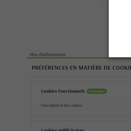
Condit
générales
Ce site Web utilise ses propres cookies et ceux de tiers pour amél
préférences en analysant vos habitudes de navigation. Pour don
bouton Accepter.
Plus d'informations
PRÉFÉRENCES EN MATIÈRE DE COOKI
Cookies fonctionnels
Technique
Description et des cookies
Cookies publicitaires