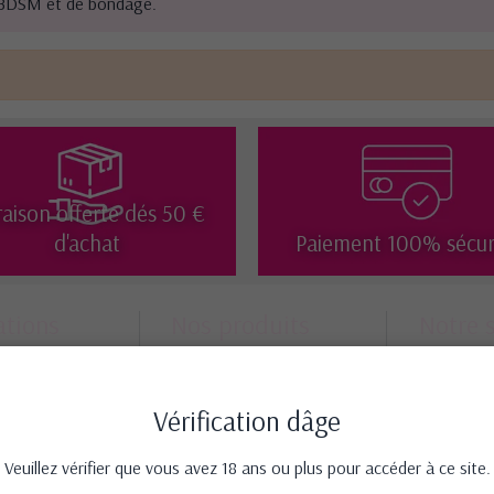
es BDSM et de bondage.
raison offerte dés 50 €
d'achat
Paiement 100% sécur
ations
Nos produits
Notre 
ons et
Promotions
Mentio
Nouveautés
Nos ma
ie
Vérification dâge
Meilleures ventes
Plan du
on
Nos marques
Contac
nt sécurisé
Veuillez vérifier que vous avez 18 ans ou plus pour accéder à ce site.