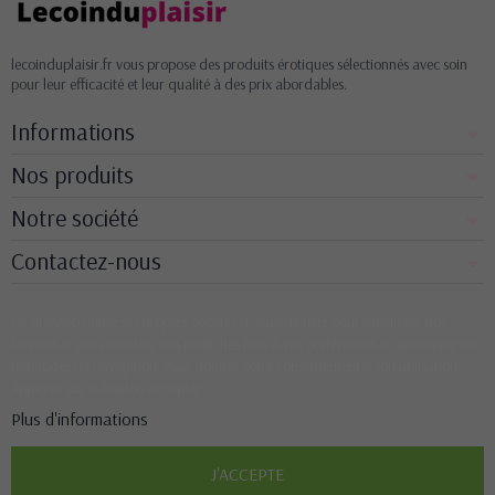
lecoinduplaisir.fr vous propose des produits érotiques sélectionnés avec soin
pour leur efficacité et leur qualité à des prix abordables.
Informations
Nos produits
Notre société
Contactez-nous
Ce site Web utilise ses propres cookies et ceux de tiers pour améliorer nos
services et vous montrer des publicités liées à vos préférences en analysant vos
habitudes de navigation. Pour donner votre consentement à son utilisation,
appuyez sur le bouton Accepter.
Plus d'informations
J'ACCEPTE