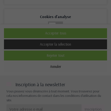
Cookies d'analyse
Non
Oui
Accepter tous
Description
Accepter la sélection
Rejeter tout
Cookies de performance
Annuler
Non
Oui
Description
Inscription à la newsletter
Vous pouvez vous désinscrire à tout moment. Vous trouverez pour
cela nos informations de contact dans les conditions d'utilisation du
site.
Autres cookies
Non
Oui