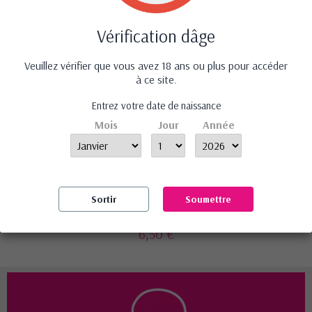
Vérification dâge
Veuillez vérifier que vous avez 18 ans ou plus pour accéder
à ce site.
Entrez votre date de naissance
Mois
Jour
Année
Sortir
Soumettre
Mini bougie de massage
Vanille
6,50 €