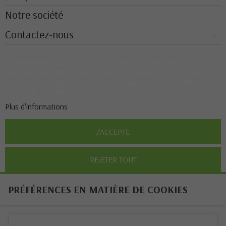
Notre société
Contactez-nous
Ce site Web utilise ses propres cookies et ceux de tiers pour améliorer nos
services et vous montrer des publicités liées à vos préférences en analysant vos
habitudes de navigation. Pour donner votre consentement à son utilisation,
appuyez sur le bouton Accepter.
Plus d'informations
J'ACCEPTE
REJETER TOUT
PRÉFÉRENCES EN MATIÈRE DE COOKIES