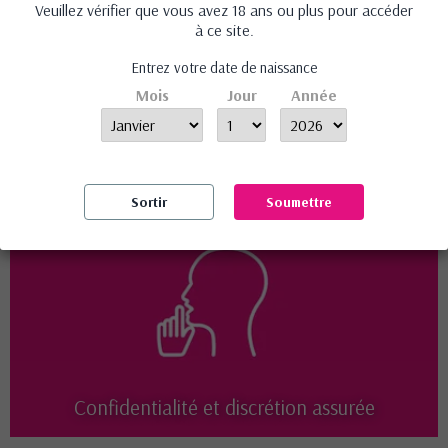
Veuillez vérifier que vous avez 18 ans ou plus pour accéder
Michel
Play
à ce site.
4,90 €
8,95 €
Entrez votre date de naissance
Avis (0)
Mois
Jour
Année
Aucun avis n'a été publié pour le moment.
Sortir
Soumettre
Confidentialité et discrétion assurée