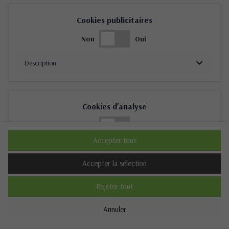
Cookies publicitaires
Non
Oui
Description
Cookies d'analyse
Non
Oui
Accepter tous
Description
Accepter la sélection
Rejeter tout
Cookies de performance
Annuler
Non
Oui