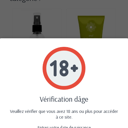
‹
›
Nettoyant sextoys
Lubrifiant anal 100ml -
6
Mixgliss Clean
Shiatsu Love Glide
Vérification dâge
17,50 €
16,99 €
Avis (0)
Veuillez vérifier que vous avez 18 ans ou plus pour accéder
à ce site.
Entrez votre date de naissance