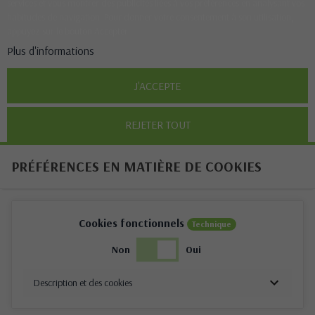
services et vous montrer des publicités liées à vos préférences en analysant vos
habitudes de navigation. Pour donner votre consentement à son utilisation,
appuyez sur le bouton Accepter.
Plus d'informations
J'ACCEPTE
REJETER TOUT
PRÉFÉRENCES EN MATIÈRE DE COOKIES
Cookies fonctionnels
Technique
Non
Oui
Description et des cookies