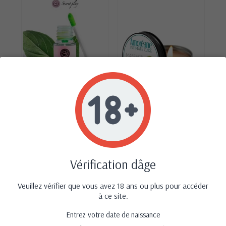
‹
›
Brillant à lèvres
Bougie de massage
stimulant - menthe
melon - Amoreane
8,95 €
8,90 €
Vérification dâge
Avis (0)
Veuillez vérifier que vous avez 18 ans ou plus pour accéder
à ce site.
Aucun avis n'a été publié pour le moment.
Entrez votre date de naissance