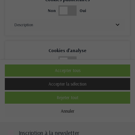
Non
Oui
Description
Cookies d'analyse
Non
Oui
Accepter tous
Description
Accepter la sélection
Rejeter tout
Cookies de performance
Annuler
Non
Oui
Description
Inscription à la newsletter