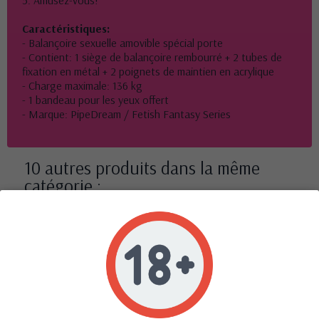
Caractéristiques:
- Balançoire sexuelle amovible spécial porte
- Contient: 1 siège de balançoire rembourré + 2 tubes de
fixation en métal + 2 poignets de maintien en acrylique
- Charge maximale: 136 kg
- 1 bandeau pour les yeux offert
- Marque: PipeDream / Fetish Fantasy Series
10 autres produits dans la même
catégorie :
Baillon Discretion noir -
Alive
9,90 €