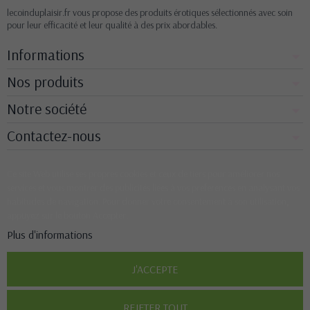
lecoinduplaisir.fr vous propose des produits érotiques sélectionnés avec soin
pour leur efficacité et leur qualité à des prix abordables.
Informations
Nos produits
Notre société
Contactez-nous
Ce site Web utilise ses propres cookies et ceux de tiers pour améliorer nos
services et vous montrer des publicités liées à vos préférences en analysant vos
habitudes de navigation. Pour donner votre consentement à son utilisation,
appuyez sur le bouton Accepter.
Plus d'informations
J'ACCEPTE
REJETER TOUT