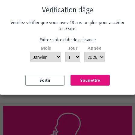
‹
›
Vérification dâge
Veuillez vérifier que vous avez 18 ans ou plus pour accéder
à ce site.
Pinces à tétons Papillon
Entrez votre date de naissance
- Fetish fantasy...
Mois
Jour
Année
18,99 €
Avis (0)
Sortir
Soumettre
Aucun avis n'a été publié pour le moment.