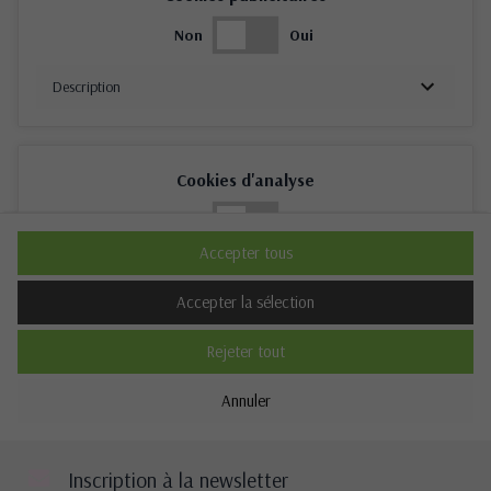
Non
Oui
Description
Cookies d'analyse
Non
Oui
Accepter tous
Description
Accepter la sélection
Rejeter tout
Cookies de performance
Annuler
Non
Oui
Description
Inscription à la newsletter