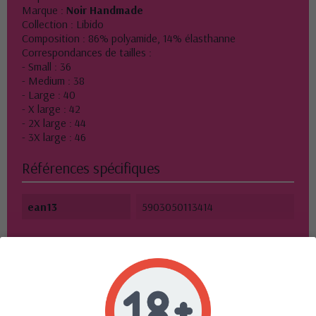
Marque :
Noir Handmade
Collection : Libido
Composition : 86% polyamide, 14% élasthanne
Correspondances de tailles :
- Small : 36
- Medium : 38
- Large : 40
- X large : 42
- 2X large : 44
- 3X large : 46
Références spécifiques
ean13
5903050113414
10 autres produits dans la même
catégorie :