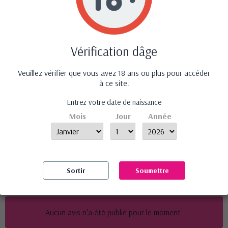
Harnais de maintien cou
Vérification dâge
et chevilles -...
24,90 €
‹
›
Veuillez vérifier que vous avez 18 ans ou plus pour accéder
à ce site.
Entrez votre date de naissance
Mois
Jour
Année
Stimulateur sans contact
Se
et vibrant...
59,95 €
Sortir
Soumettre
Avis (0)
Aucun avis n'a été publié pour le moment.