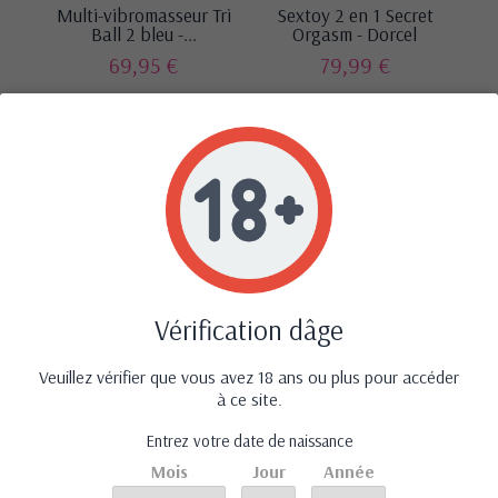
Multi-vibromasseur Tri
Sextoy 2 en 1 Secret
Ball 2 bleu -...
Orgasm - Dorcel
69,95 €
79,99 €
‹
›
G
de
Avis (0)
Vérification dâge
Veuillez vérifier que vous avez 18 ans ou plus pour accéder
à ce site.
Aucun avis n'a été publié pour le moment.
Entrez votre date de naissance
Mois
Jour
Année