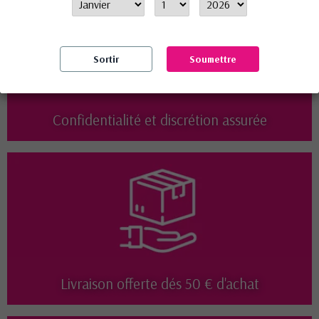
Sortir
Soumettre
Confidentialité et discrétion assurée
Livraison offerte dés 50 € d'achat